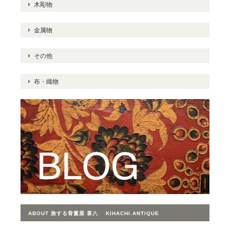
木彫物
金属物
その他
布・織物
ABOUT 旅する骨董屋 喜八 KIHACHI.ANTIQUE