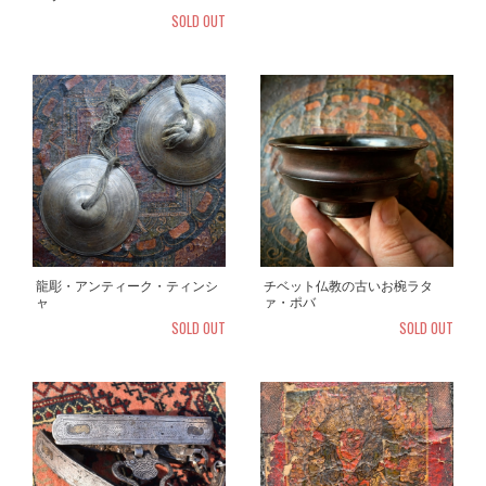
SOLD OUT
龍彫・アンティーク・ティンシ
チベット仏教の古いお椀ラタ
ャ
ァ・ポバ
SOLD OUT
SOLD OUT