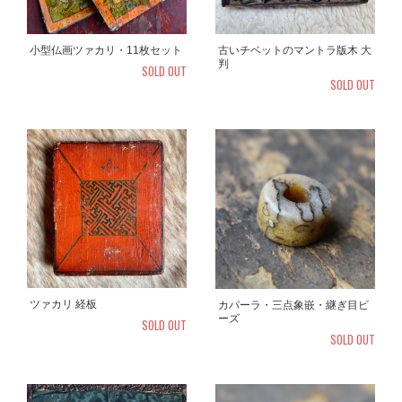
小型仏画ツァカリ・11枚セット
古いチベットのマントラ版木 大
判
SOLD OUT
SOLD OUT
ツァカリ 経板
カパーラ・三点象嵌・継ぎ目ビ
ーズ
SOLD OUT
SOLD OUT