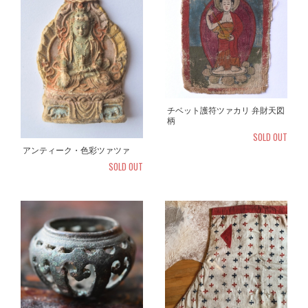
チベット護符ツァカリ 弁財天図
柄
SOLD OUT
アンティーク・色彩ツァツァ
SOLD OUT