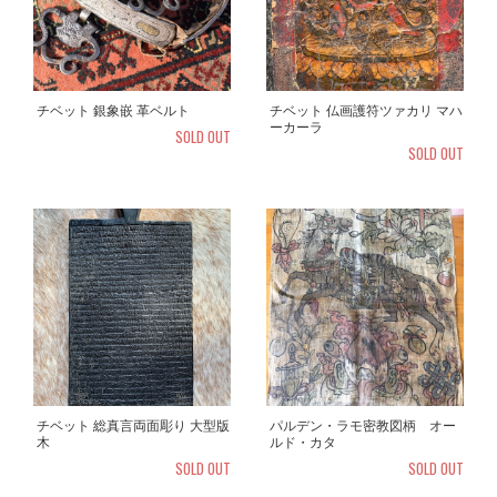
チベット 銀象嵌 革ベルト
チベット 仏画護符ツァカリ マハ
ーカーラ
SOLD OUT
SOLD OUT
チベット 総真言両面彫り 大型版
パルデン・ラモ密教図柄 オー
木
ルド・カタ
SOLD OUT
SOLD OUT