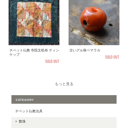
古いグル珠ペマラカ
チベット仏教 寺院文机布 ティン
ケップ
SOLD OUT
SOLD OUT
もっと見る
CATEGORY
チベット仏教法具
数珠