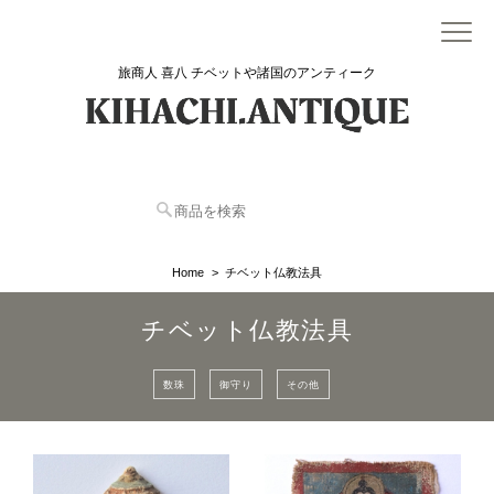
旅商人 喜八 チベットや諸国のアンティーク
Home
チベット仏教法具
チベット仏教法具
数珠
御守り
その他