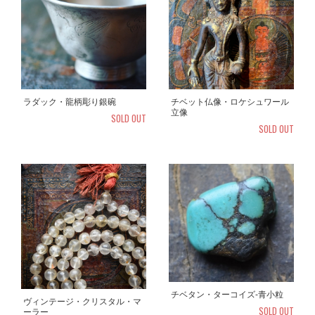
ラダック・龍柄彫り銀碗
チベット仏像・ロケシュワール
立像
SOLD OUT
SOLD OUT
チベタン・ターコイズ-青小粒
ヴィンテージ・クリスタル・マ
SOLD OUT
ーラー