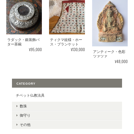
ラダック・銀装飾バ
ティクマ紋様・ホー
ター茶碗
ス・ブランケット
¥95,000
¥130,000
アンティーク・色彩
ツァツァ
¥48,000
CATEGORY
チベット仏教法具
数珠
御守り
その他