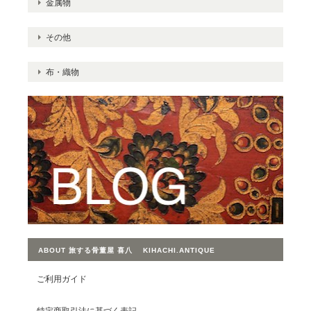
金属物
その他
布・織物
ABOUT 旅する骨董屋 喜八 KIHACHI.ANTIQUE
ご利用ガイド
特定商取引法に基づく表記