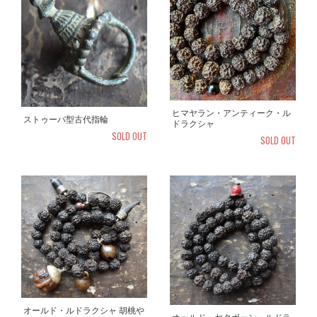
ヒマヤラン・アンティーク・ル
ストゥーパ型古代指輪
ドラクシャ
SOLD OUT
SOLD OUT
オールド・ルドラクシャ 胡桃や