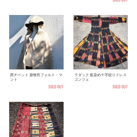
ラダック 藍染め十字絞りドレス
西チベット 遊牧民フェルト・マ
ゴンツェ
ント
SOLD OUT
SOLD OUT