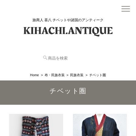
旅商人 喜八 チベットや諸国のアンティーク
Home
布・民族衣装
民族衣装
チベット圏
チベット圏