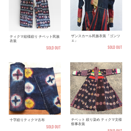
ザンスカール民族衣装「ゴンツ
ティクマ紋様絞り チベット民族
ェ」
衣装
SOLD OUT
SOLD OUT
チベット 絞り染め ティクマ文様
十字絞りティクマ古布
祭事衣装
SOLD OUT
SOLD OUT