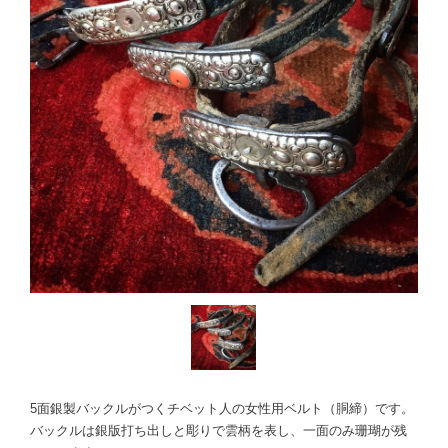
5面銀製バックルがつくチベット人の女性用ベルト（胴締）です。
バックルは銀版打ち出しと彫りで雲柄を表し、一面のみ珊瑚が残