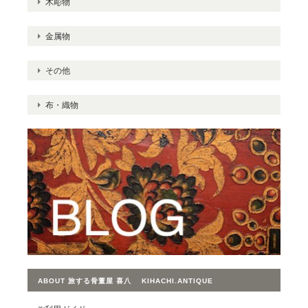
木彫物
金属物
その他
布・織物
ABOUT 旅する骨董屋 喜八 KIHACHI.ANTIQUE