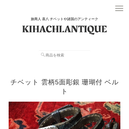
旅商人 喜八 チベットや諸国のアンティーク
チベット 雲柄5面彫銀 珊瑚付 ベル
ト