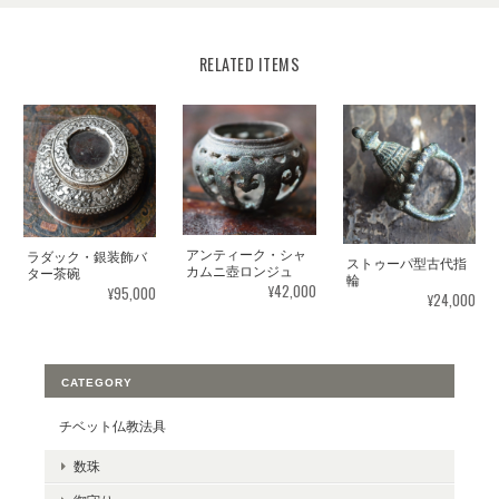
RELATED ITEMS
アンティーク・シャ
ラダック・銀装飾バ
ストゥーパ型古代指
カムニ壺ロンジュ
ター茶碗
輪
¥42,000
¥95,000
¥24,000
CATEGORY
チベット仏教法具
数珠