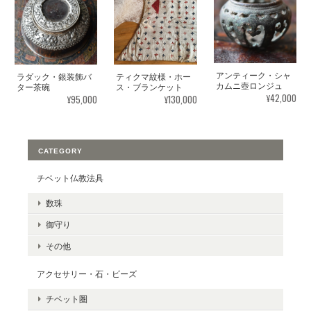
アンティーク・シャ
ラダック・銀装飾バ
ティクマ紋様・ホー
カムニ壺ロンジュ
ター茶碗
ス・ブランケット
¥42,000
¥95,000
¥130,000
CATEGORY
チベット仏教法具
数珠
御守り
その他
アクセサリー・石・ビーズ
チベット圏