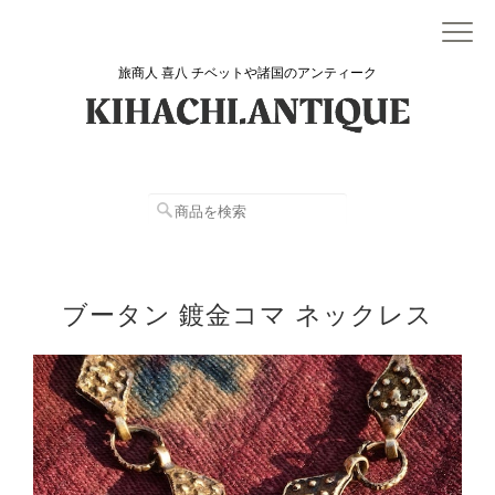
旅商人 喜八 チベットや諸国のアンティーク
ブータン 鍍金コマ ネックレス