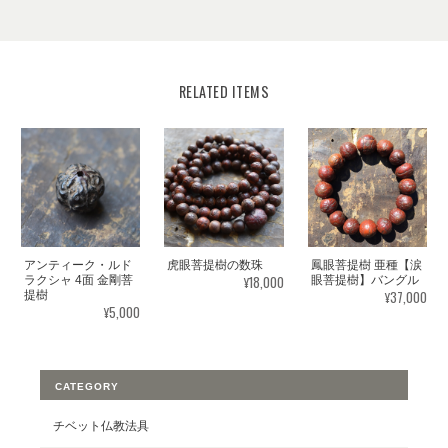
RELATED ITEMS
虎眼菩提樹の数珠
アンティーク・ルド
鳳眼菩提樹 亜種【涙
¥18,000
ラクシャ 4面 金剛菩
眼菩提樹】バングル
¥37,000
提樹
¥5,000
CATEGORY
チベット仏教法具