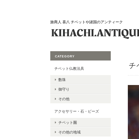
旅商人 喜八 チベットや諸国のアンティーク
CATEGORY
チ
チベット仏教法具
数珠
御守り
その他
アクセサリー・石・ビーズ
チベット圏
その他の地域