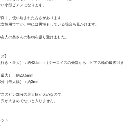
ない小型ピアスになります。
が良く、使い込まれた古さがあります。
は女性用ですが、中には男性もしている場合も見かけます。
の友人の奥さんの私物を譲り受けました。
イズ】
奥行き・最大）：約42.5mm（ターコイズの先端から、ピアス輪の最後部ま
最大）：約28.5mm
部分（最大幅）：約3mm
アスのピン部分の最大幅が太めなので、
ス穴が大きめでないと入りません。
ベット
ゲ