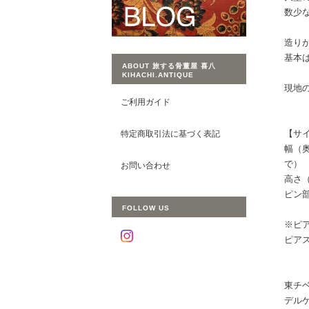
数少
造り
基本
ABOUT 旅する骨董屋 喜八
KIHACHI.ANTIQUE
現地
ご利用ガイド
【サ
特定商取引法に基づく表記
幅（
で）
お問い合わせ
高さ（
ピン
FOLLOW US
※ピ
ピア
東チ
デル