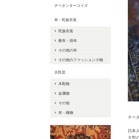
チベタンターコイズ
布・民族衣装
民族衣装
敷布・掛布
その他の布
その他のファッション小物
古民芸
木彫物
金属物
その他
布・織物
チベ
日本
大型