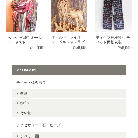
オールド・ライオ
ペルシャ絹絣 オール
ティクマ紋様絞り チ
ン・ペルシャンラグ
ド・ヤズド
ベット民族衣装
¥150,000
¥35,000
¥58,000
CATEGORY
チベット仏教法具
数珠
御守り
その他
アクセサリー・石・ビーズ
チベット圏