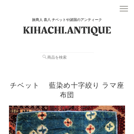
旅商人 喜八 チベットや諸国のアンティーク
チベット 藍染め十字絞り ラマ座
布団