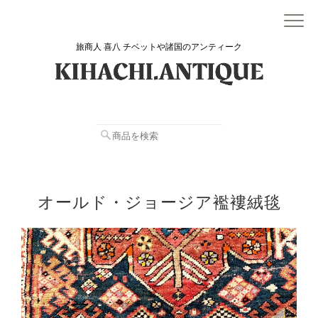
旅商人 喜八 チベットや諸国のアンティーク
オールド・ジョージア襤褸絨毯