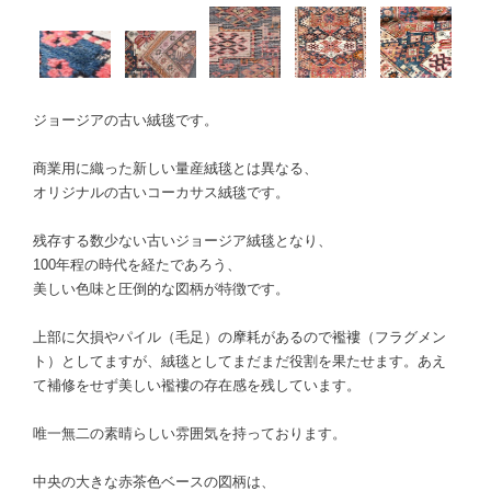
ジョージアの古い絨毯です。
商業用に織った新しい量産絨毯とは異なる、
オリジナルの古いコーカサス絨毯です。
残存する数少ない古いジョージア絨毯となり、
100年程の時代を経たであろう、
美しい色味と圧倒的な図柄が特徴です。
上部に欠損やパイル（毛足）の摩耗があるので襤褸（フラグメン
ト）としてますが、絨毯としてまだまだ役割を果たせます。あえ
て補修をせず美しい襤褸の存在感を残しています。
唯一無二の素晴らしい雰囲気を持っております。
中央の大きな赤茶色ベースの図柄は、