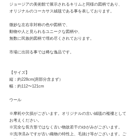
ジョージアの美術館で展示されるキリムと同様の図柄であり、
オリジナルのコーカサス絨毯である事を表しております。
微妙な左右非対称の色や図柄で、
動物や人と見られるユニークな図柄や、
無数に民族的図柄で埋め尽くされております。
市場に出回る事では稀な逸品です。
【サイズ】
縦：約228cm(房部分含まず）
幅：約112〜121cm
ウール
※摩耗や欠損がございます。オリジナルの古い絨毯の襤褸として
お考えください。
※完全な長方形ではなく古い物故若干のゆがみがございます。
※洗浄済みですが古い織物の特性上、毛抜け等がございます。ご