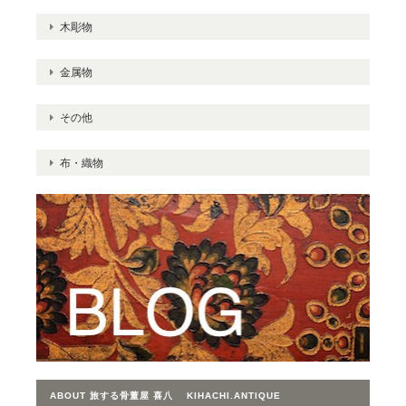
木彫物
金属物
その他
布・織物
ABOUT 旅する骨董屋 喜八 KIHACHI.ANTIQUE