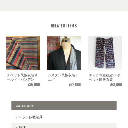
RELATED ITEMS
ムスタン民族衣装チ
チベット民族衣装オ
ティクマ紋様絞り チ
ュバ
ールド・パンデン
ベット民族衣装
¥62,000
¥36,000
¥58,000
CATEGORY
チベット仏教法具
数珠