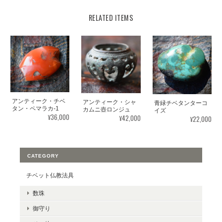
RELATED ITEMS
アンティーク・チベ
アンティーク・シャ
青緑チベタンターコ
タン・ペマラカ-1
カムニ壺ロンジュ
イズ
¥36,000
¥42,000
¥22,000
CATEGORY
チベット仏教法具
数珠
御守り