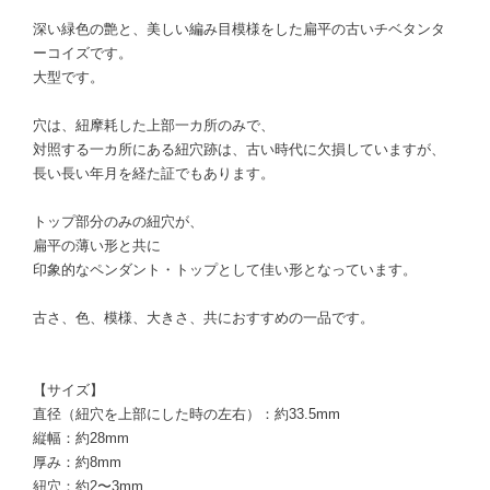
深い緑色の艶と、美しい編み目模様をした扁平の古いチベタンタ
ーコイズです。
大型です。
穴は、紐摩耗した上部一カ所のみで、
対照する一カ所にある紐穴跡は、古い時代に欠損していますが、
長い長い年月を経た証でもあります。
トップ部分のみの紐穴が、
扁平の薄い形と共に
印象的なペンダント・トップとして佳い形となっています。
古さ、色、模様、大きさ、共におすすめの一品です。
【サイズ】
直径（紐穴を上部にした時の左右）：約33.5mm
縦幅：約28mm
厚み：約8mm
紐穴：約2〜3mm