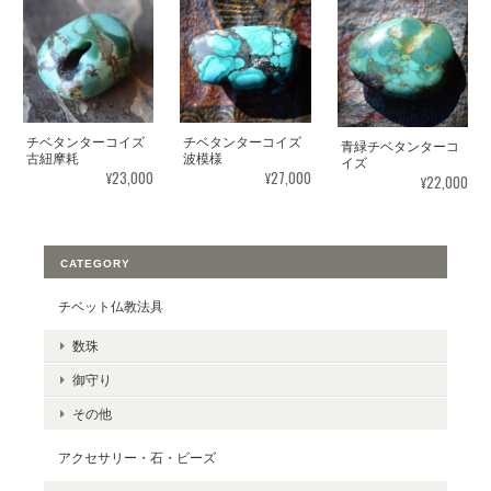
チベタンターコイズ
チベタンターコイズ
青緑チベタンターコ
波模様
古紐摩耗
イズ
¥27,000
¥23,000
¥22,000
CATEGORY
チベット仏教法具
数珠
御守り
その他
アクセサリー・石・ビーズ